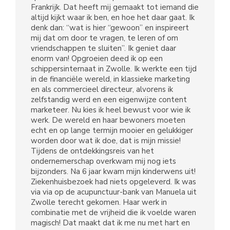
Frankrijk. Dat heeft mij gemaakt tot iemand die
altijd kijkt waar ik ben, en hoe het daar gaat. Ik
denk dan: “wat is hier “gewoon” en inspireert
mij dat om door te vragen, te leren of om
vriendschappen te sluiten”. Ik geniet daar
enorm van! Opgroeien deed ik op een
schippersinternaat in Zwolle. Ik werkte een tijd
in de financiële wereld, in klassieke marketing
en als commercieel directeur, alvorens ik
zelfstandig werd en een eigenwijze content
marketeer. Nu kies ik heel bewust voor wie ik
werk. De wereld en haar bewoners moeten
echt en op lange termijn mooier en gelukkiger
worden door wat ik doe, dat is mijn missie!
Tijdens de ontdekkingsreis van het
ondernemerschap overkwam mij nog iets
bijzonders. Na 6 jaar kwam mijn kinderwens uit!
Ziekenhuisbezoek had niets opgeleverd. Ik was
via via op de acupunctuur-bank van Manuela uit
Zwolle terecht gekomen. Haar werk in
combinatie met de vrijheid die ik voelde waren
magisch! Dat maakt dat ik me nu met hart en