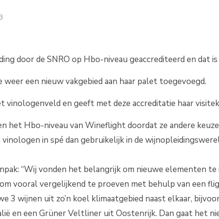
23
iding door de SNRO op Hbo-niveau geaccrediteerd en dat is
e weer een nieuw vakgebied aan haar palet toegevoegd.
t vinologenveld en geeft met deze accreditatie haar visiteka
en het Hbo-niveau van Wineflight doordat ze andere keuze
vinologen in spé dan gebruikelijk in de wijnopleidingswere
anpak: “Wij vonden het belangrijk om nieuwe elementen te 
k om vooral vergelijkend te proeven met behulp van een flig
en we 3 wijnen uit zo’n koel klimaatgebied naast elkaar, bij
alië en een Grüner Veltliner uit Oostenrijk. Dan gaat het 