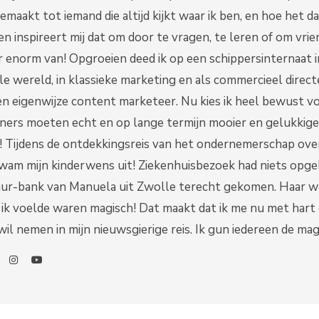
emaakt tot iemand die altijd kijkt waar ik ben, en hoe het daa
n inspireert mij dat om door te vragen, te leren of om vrie
r enorm van! Opgroeien deed ik op een schippersinternaat in
ële wereld, in klassieke marketing en als commercieel direct
n eigenwijze content marketeer. Nu kies ik heel bewust vo
ers moeten echt en op lange termijn mooier en gelukkiger
e! Tijdens de ontdekkingsreis van het ondernemerschap ove
kwam mijn kinderwens uit! Ziekenhuisbezoek had niets opgele
ur-bank van Manuela uit Zwolle terecht gekomen. Haar we
ie ik voelde waren magisch! Dat maakt dat ik me nu met hart 
 wil nemen in mijn nieuwsgierige reis. Ik gun iedereen de ma