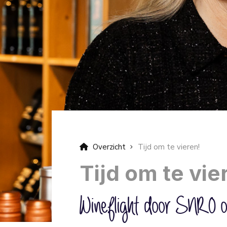
Overzicht
Tijd om te vieren!
Tijd om te vie
Wineflight door SNRO o