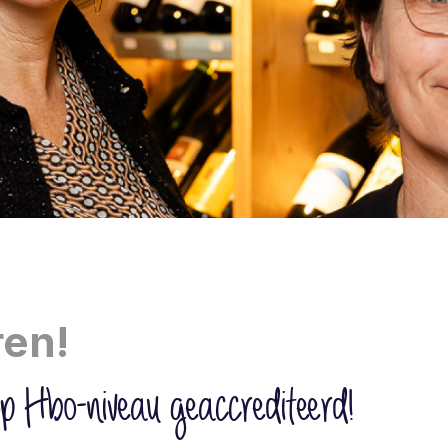
ren!
p Hbo-niveau geaccrediteerd!