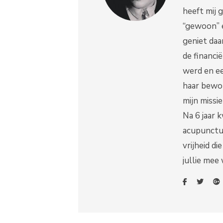
heeft mij g
“gewoon” e
geniet daa
de financi
werd en ee
haar bewon
mijn missi
Na 6 jaar 
acupunctu
vrijheid d
jullie mee