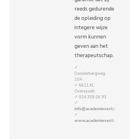
reeds gedurende
de opleiding op
integere wijze
vorm kunnen
geven aan het
therapeutschap.
Donderbergweg
10A
6611 KL
Overasselt
024 358 06 93
info@academievesta.nl
www.academievesta.nl