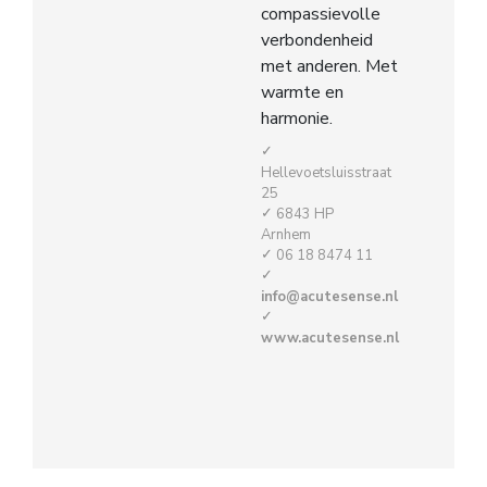
compassievolle
verbondenheid
met anderen. Met
warmte en
harmonie.
Hellevoetsluisstraat
25
6843 HP
Arnhem
06 18 8474 11
info@acutesense.nl
www.acutesense.nl