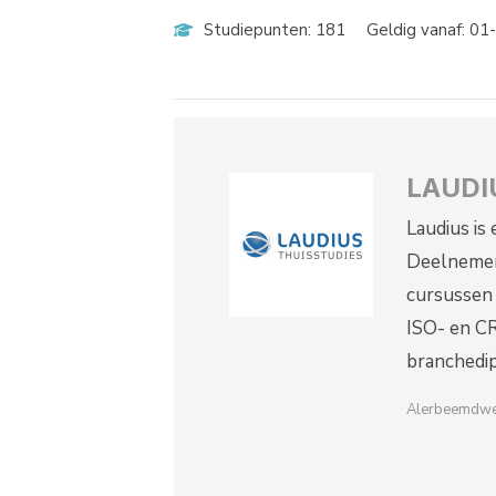
Studiepunten: 181
Geldig vanaf: 0
LAUDI
Laudius is
Deelnemer
cursussen 
ISO- en CR
branchedip
Alerbeemdwe