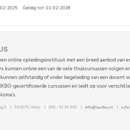
1-02-2025
Geldig tot: 01-02-2028
US
 een online opleidingsinstituut met een breed aanbod van e
s kunnen online een van de vele thuiscursussen volgen e
kunnen zelfstandig of onder begeleiding van een docent w
KBO-gecertificeerde cursussen en leidt op voor verschill
loma’s.
g 5
5928 PV Venlo
088 - 93 93 900
info@laudius.nl
s://