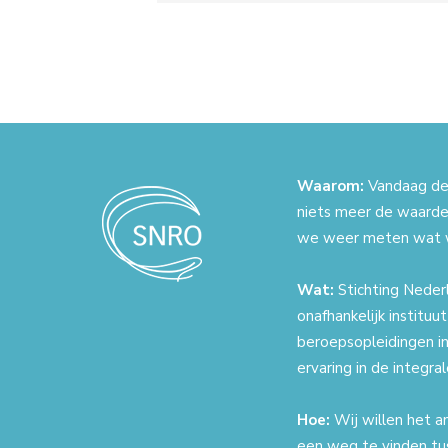
Waarom:
Vandaag de 
niets meer de waarde
we weer meten wat 
Wat:
Stichting Nederl
onafhankelijk instituu
beroepsopleidingen in
ervaring in de integr
Hoe:
Wij willen het a
een weg te vinden tu