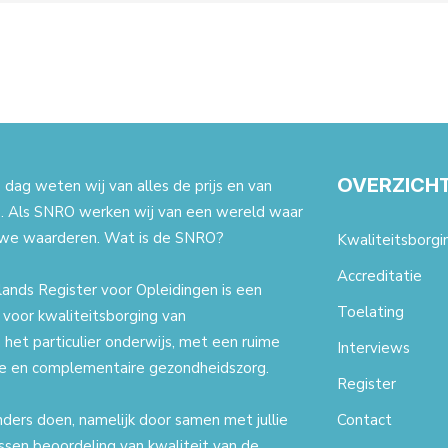
OVERZICH
dag weten wij van alles de prijs en van
. Als SNRO werken wij van een wereld waar
we waarderen. Wat is de SNRO?
Kwaliteitsborgi
Accreditatie
ands Register voor Opleidingen is een
Toelating
t voor kwaliteitsborging van
 het particulier onderwijs, met een ruime
Interviews
ale en complementaire gezondheidszorg.
Register
nders doen, namelijk door samen met jullie
Contact
ssen beoordeling van kwaliteit van de