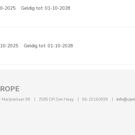
10-2025
Geldig tot: 01-10-2028
1-10-2025
Geldig tot: 01-10-2028
UROPE
 Marijnenlaan 98
2585 DR Den Haag
06-20160899
info@cpn