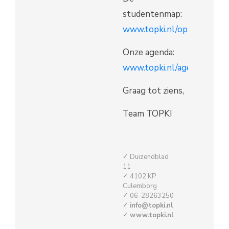
studentenmap:
www.topki.nl/opleiding
Onze agenda:
www.topki.nl/agenda
Graag tot ziens,
Team TOPKI
Duizendblad
11
4102 KP
Culemborg
06-28263250
info@topki.nl
www.topki.nl